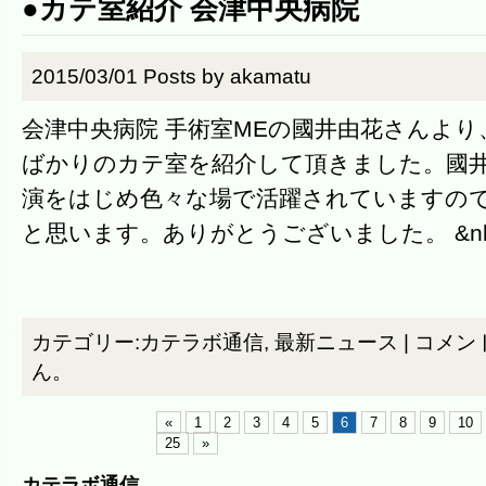
●カテ室紹介 会津中央病院
2015/03/01
Posts by
akamatu
会津中央病院 手術室MEの國井由花さんよ
ばかりのカテ室を紹介して頂きました。國井
演をはじめ色々な場で活躍されていますの
と思います。ありがとうございました。 &n
カテゴリー:
カテラボ通信
,
最新ニュース
|
コメン
ん。
«
1
2
3
4
5
6
7
8
9
10
25
»
カテラボ通信